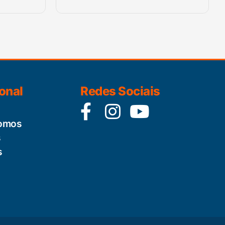
ional
Redes Sociais
omos
s
s