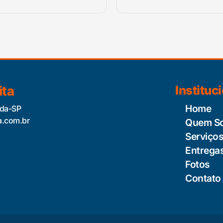
ita
Instituc
Home
ida-SP
a.com.br
Quem S
Serviço
Entrega
Fotos
Contato