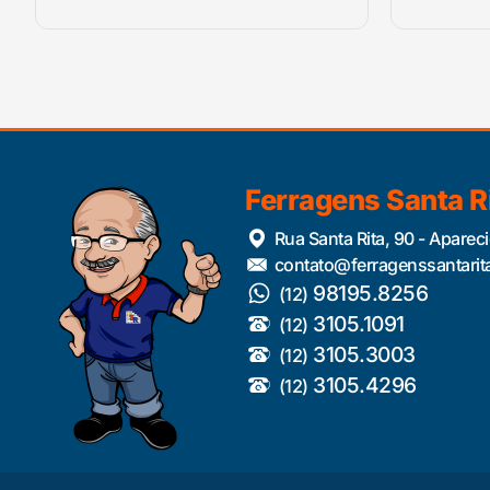
Ferragens Santa R
Rua Santa Rita, 90 - Aparec
contato@ferragenssantarit
98195.8256
(12)
3105.1091
(12)
3105.3003
(12)
3105.4296
(12)