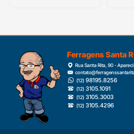
Ferragens Santa R
Rua Santa Rita, 90 - Aparec
contato@ferragenssantarit
98195.8256
(12)
3105.1091
(12)
3105.3003
(12)
3105.4296
(12)