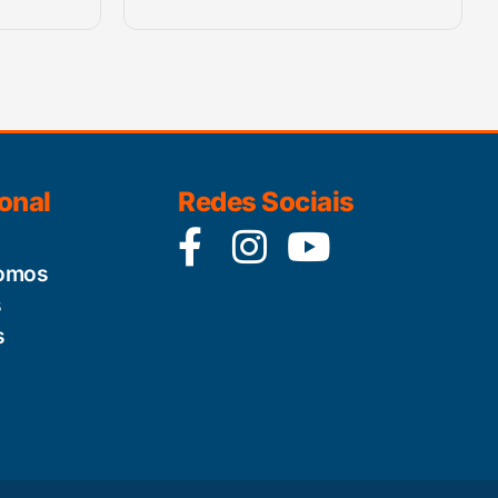
ional
Redes Sociais
omos
s
s