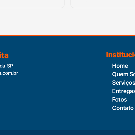
ita
Instituc
Home
ida-SP
a.com.br
Quem S
Serviço
Entrega
Fotos
Contato