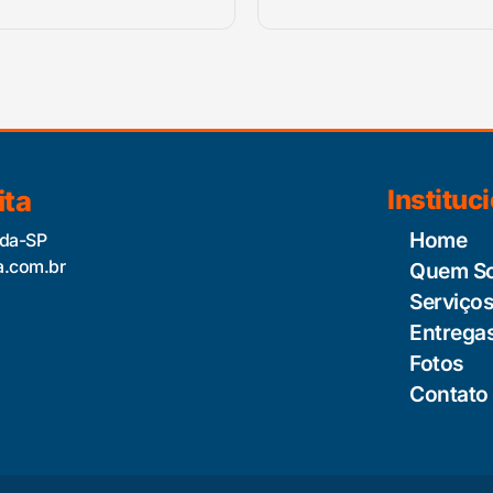
ita
Instituc
Home
ida-SP
a.com.br
Quem S
Serviço
Entrega
Fotos
Contato