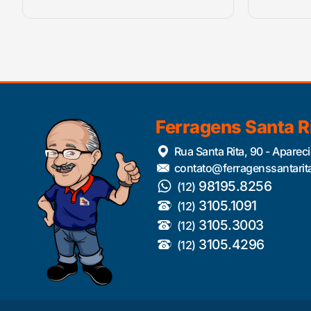
Ferragens Santa R
Rua Santa Rita, 90 - Aparec
contato@ferragenssantarit
98195.8256
(12)
3105.1091
(12)
3105.3003
(12)
3105.4296
(12)