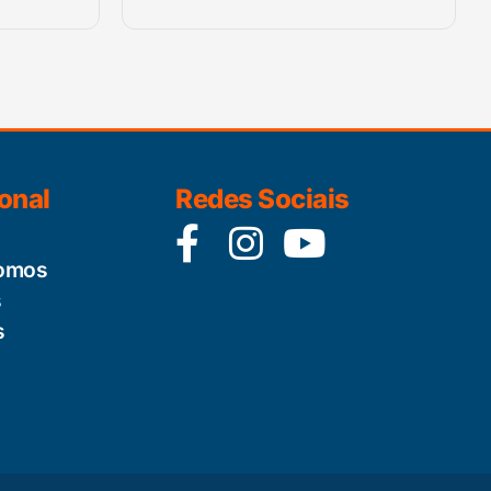
ional
Redes Sociais
omos
s
s