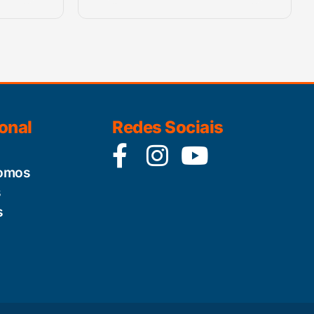
ional
Redes Sociais
omos
s
s