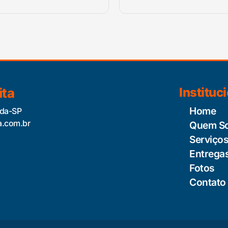
ita
Instituc
Home
ida-SP
a.com.br
Quem S
Serviço
Entrega
Fotos
Contato