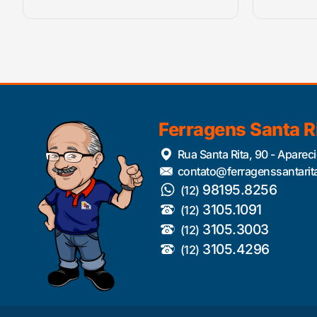
Ferragens Santa R
Rua Santa Rita, 90 - Aparec
contato@ferragenssantarit
98195.8256
(12)
3105.1091
(12)
3105.3003
(12)
3105.4296
(12)