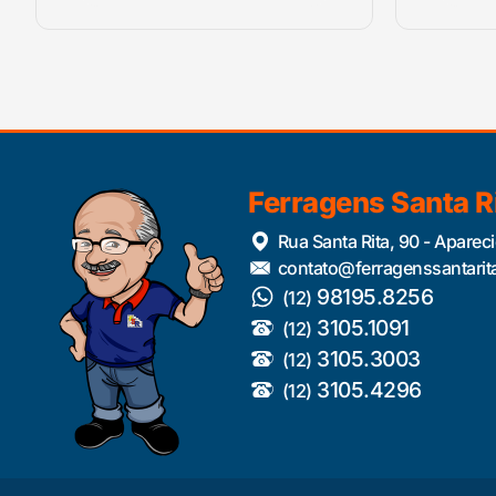
Ferragens Santa R
Rua Santa Rita, 90 - Aparec
contato@ferragenssantarit
98195.8256
(12)
3105.1091
(12)
3105.3003
(12)
3105.4296
(12)