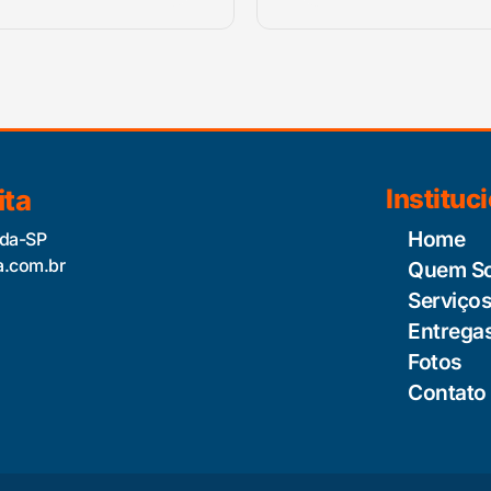
ita
Instituc
Home
ida-SP
a.com.br
Quem S
Serviço
Entrega
Fotos
Contato