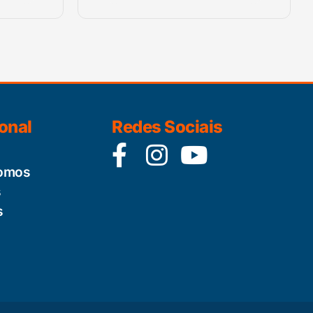
ional
Redes Sociais
omos
s
s