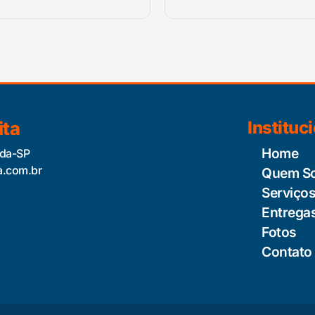
ita
Instituc
Home
ida-SP
a.com.br
Quem S
Serviço
Entrega
Fotos
Contato