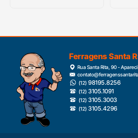
Ferragens Santa R
Rua Santa Rita, 90 - Aparec
contato@ferragenssantarit
98195.8256
(12)
3105.1091
(12)
3105.3003
(12)
3105.4296
(12)