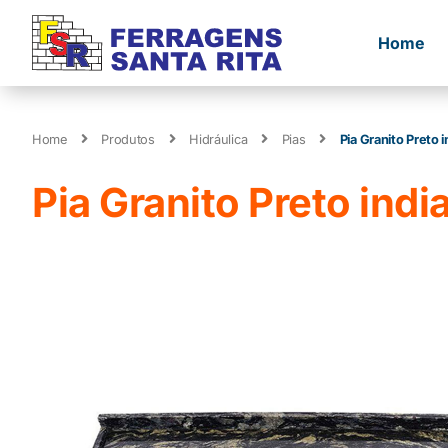
Home
Home
Produtos
Hidráulica
Pias
Pia Granito Preto 
Pia Granito Preto indi