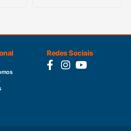
ional
Redes Sociais
omos
s
s