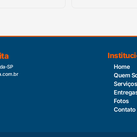
ita
Instituc
Home
ida-SP
a.com.br
Quem S
Serviço
Entrega
Fotos
Contato