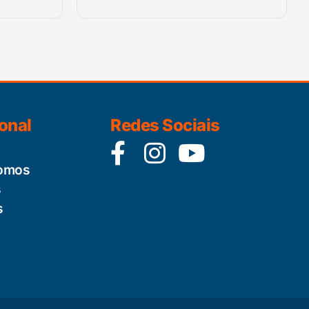
ional
Redes Sociais
omos
s
s