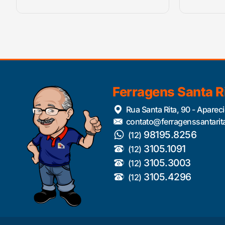
Ferragens Santa R
Rua Santa Rita, 90 - Aparec
contato@ferragenssantarit
98195.8256
(12)
3105.1091
(12)
3105.3003
(12)
3105.4296
(12)