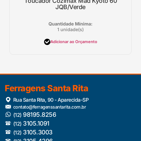
Toucador Cozimax Mad Kyoto 60
JQB/Verde
Quantidade Mínima:
1 unidade(s)
Adicionar ao Orçamento
Ferragens Santa Rita
Rua Santa Rita, 90 - Aparecida-SP
contato@ferragenssantarita.com.br
98195.8256
(12)
3105.1091
(12)
3105.3003
(12)
3105.4296