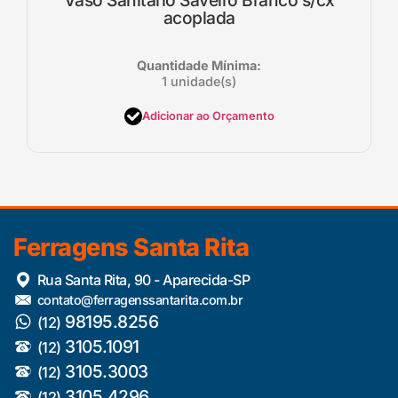
acoplada
Quantidade Mínima:
1 unidade(s)
Adicionar ao Orçamento
Ferragens Santa Rita
Rua Santa Rita, 90 - Aparecida-SP
contato@ferragenssantarita.com.br
98195.8256
(12)
3105.1091
(12)
3105.3003
(12)
3105.4296
(12)