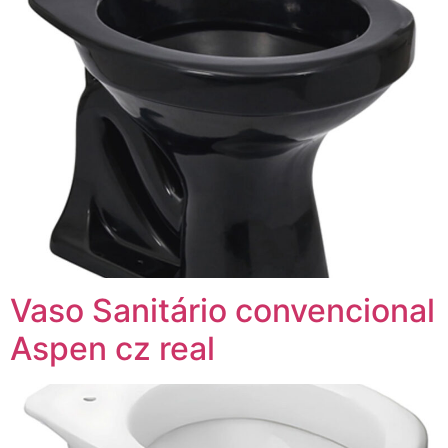
Vaso Sanitário convencional
Aspen cz real