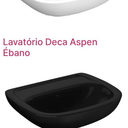
Lavatório Deca Aspen
Ébano