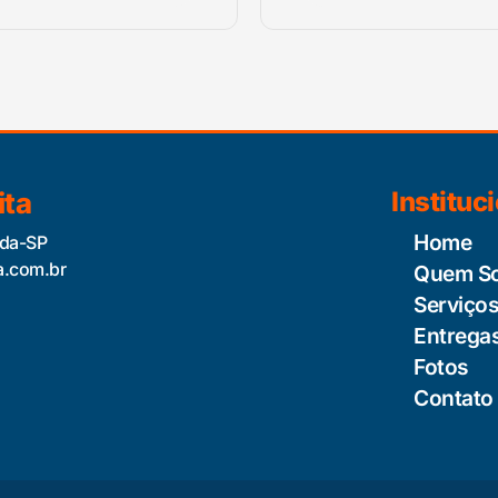
ita
Instituc
Home
ida-SP
a.com.br
Quem S
Serviço
Entrega
Fotos
Contato