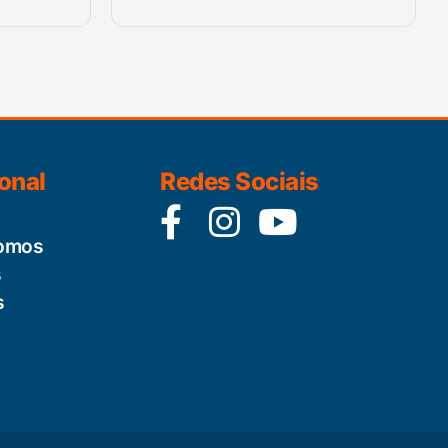
ional
Redes Sociais
omos
s
s