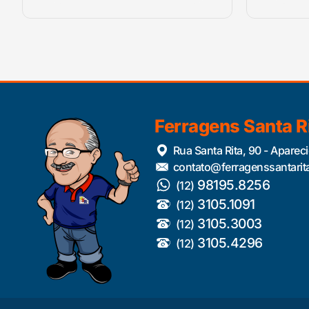
Ferragens Santa R
Rua Santa Rita, 90 - Aparec
contato@ferragenssantarit
98195.8256
(12)
3105.1091
(12)
3105.3003
(12)
3105.4296
(12)