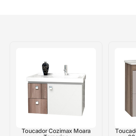
Toucador Cozimax Moara
Toucad