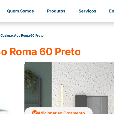
Quem Somos
Produtos
Serviços
En
 Cozimax Aço Roma 60 Preto
o Roma 60 Preto
Descrição
O toucador em aço para banheiro Romã, da Coz
beleza.
Protegido por pintura em pó eletrostática, possu
bordas sobrepostas, espaço interno para guarda
virgem que não resseca e não quebra, puxado
Adicionar ao Orçamento