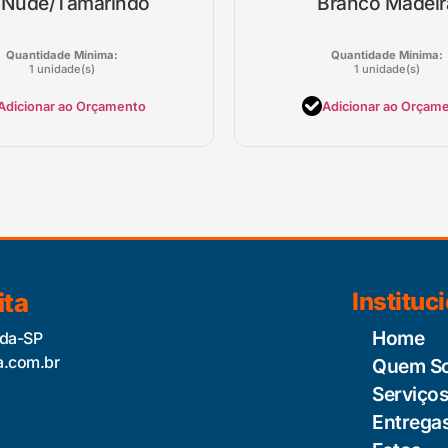
 Nude/Tamarindo
Branco Madeir
Quantidade Mínima:
Quantidade Mínima:
1 unidade(s)
1 unidade(s)
Adicionar ao Orçamento
Adicionar ao Orçam
ita
Instituc
Home
ida-SP
a.com.br
Quem S
Serviço
Entrega