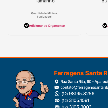
Tamarino
60
Quantidade Mínima:
1 unidade(s)
Adicionar ao Orçamento
Ferragens Santa R
Rua Santa Rita, 90 - Aparec
contato@ferragenssantarit
98195.8256
(12)
3105.1091
(12)
3105.3003
(12)