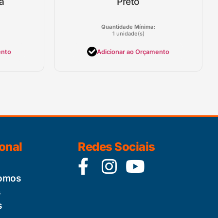
a
Preto
Quantidade Mínima:
1 unidade(s)
ento
Adicionar ao Orçamento
ional
Redes Sociais
omos
s
s