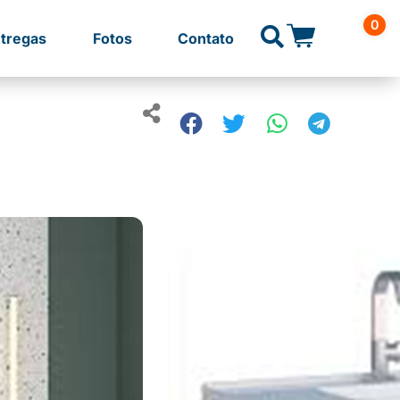
0
tregas
Fotos
Contato
imax, foi desenvolvido para quem busca qualidade e
i lavatório em mármore sintético com linhas retas e
r os produtos de higiene, gavetas de polipropileno
res em ABS com acabamento metalizado.