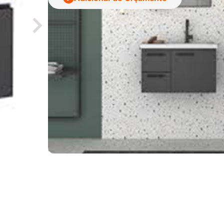
Código:
4.401.822.013-7
Categoria:
Acabamento
Marca:
Cozimax
Detalhes Técnicos
Tamanho:
59,6x38X33,3cm
Cor:
Preto
Marca:
Cozimax