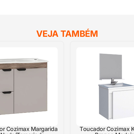
VEJA TAMBÉM
or Cozimax Margarida
Toucador Cozimax K