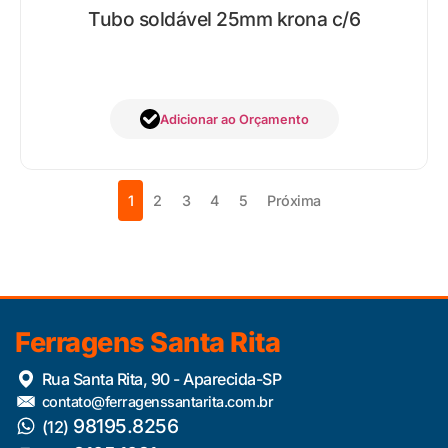
Tubo soldável 25mm krona c/6
Adicionar ao Orçamento
1
2
3
4
5
Próxima
Ferragens Santa Rita
Rua Santa Rita, 90 - Aparecida-SP
contato@ferragenssantarita.com.br
98195.8256
(12)